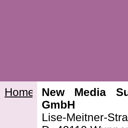
Home
New Media Sup
GmbH
Lise-Meitner-Str